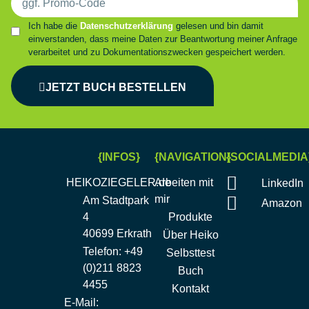
Ich habe die
Datenschutzerklärung
gelesen und bin damit
einverstanden, dass meine Daten zur Beantwortung meiner Anfrage
verarbeitet und zu Dokumentationszwecken gespeichert werden.
JETZT BUCH BESTELLEN
Alternative:
{INFOS}
{NAVIGATION}
{SOCIALMEDIA
HEIKOZIEGELER.de
Arbeiten mit
LinkedIn
mir
Am Stadtpark
Amazon
4
Produkte
40699 Erkrath
Über Heiko
Telefon: +49
Selbsttest
(0)211 8823
Buch
4455
Kontakt
E-Mail: